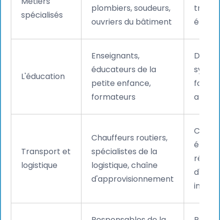
Métiers
plombiers, soudeurs,
transit
spécialisés
ouvriers du bâtiment
énergi
Enseignants,
Dével
éducateurs de la
systè
L'éducation
petite enfance,
format
formateurs
altern
Comm
Chauffeurs routiers,
électr
Transport et
spécialistes de la
résea
logistique
logistique, chaîne
d'app
d'approvisionnement
industr
Responsables de la
Pénuri