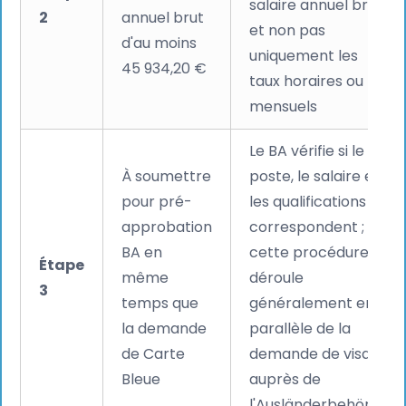
salaire annuel brut,
2
annuel brut
et non pas
d'au moins
uniquement les
45 934,20 €
taux horaires ou
mensuels
Le BA vérifie si le
À soumettre
poste, le salaire et
pour pré-
les qualifications
approbation
correspondent ;
BA en
cette procédure se
Étape
même
déroule
3
temps que
généralement en
la demande
parallèle de la
de Carte
demande de visa
Bleue
auprès de
l'Ausländerbehörde