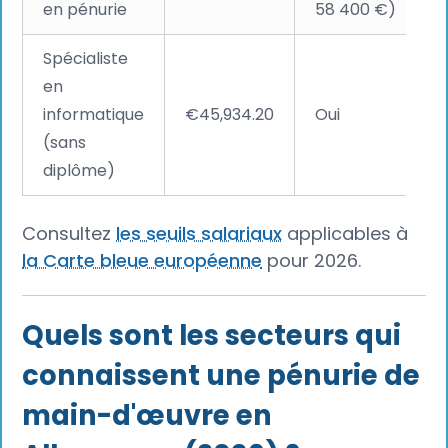
en pénurie
58 400 €)
Spécialiste
en
informatique
€45,934.20
Oui
(sans
diplôme)
Consultez
les seuils salariaux
applicables à
la Carte bleue européenne
pour 2026.
Quels sont les secteurs qui
connaissent une pénurie de
main-d'œuvre en