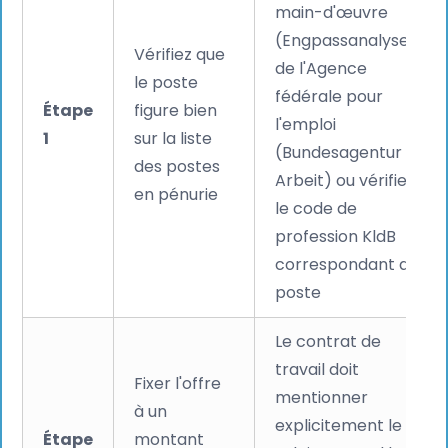
main-d'œuvre
(Engpassanalyse)
Vérifiez que
de l'Agence
le poste
fédérale pour
Étape
figure bien
l'emploi
1
sur la liste
(Bundesagentur für
des postes
Arbeit) ou vérifiez
en pénurie
le code de
profession KldB
correspondant au
poste
Le contrat de
travail doit
Fixer l'offre
mentionner
à un
explicitement le
Étape
montant