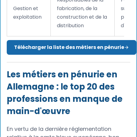
Gestion et
fabrication, de la
supéri
exploitation
construction et de la
princi
distribution
d'activ
Télécharger la liste des métiers en pénurie
Les métiers en pénurie en
Allemagne : le top 20 des
professions en manque de
main-d'œuvre
En vertu de la dernière réglementation