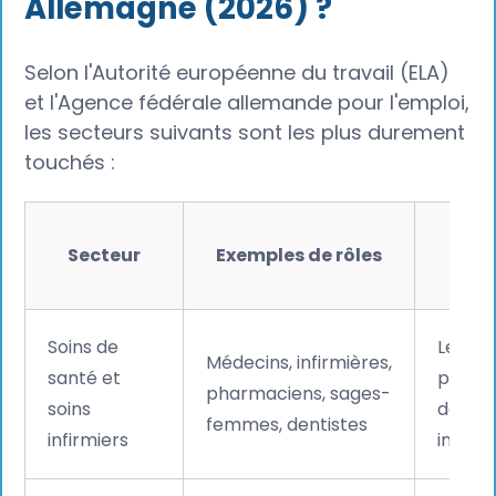
Allemagne (2026) ?
Selon l'Autorité européenne du travail (ELA)
et l'Agence fédérale allemande pour l'emploi,
les secteurs suivants sont les plus durement
touchés :
Pou
Secteur
Exemples de rôles
i
Soins de
Le viei
Médecins, infirmières,
santé et
popula
pharmaciens, sages-
soins
deman
femmes, dentistes
infirmiers
intensi