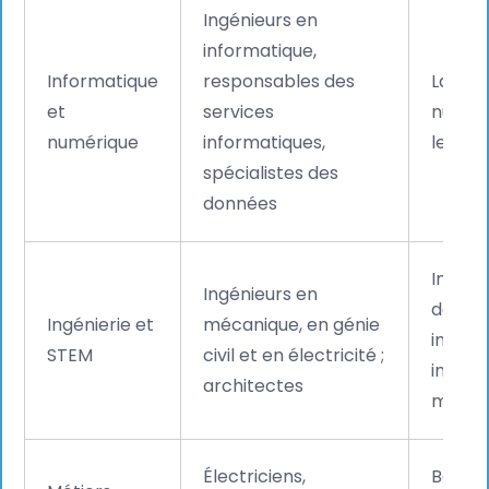
Ingénieurs en
informatique,
Informatique
responsables des
La tra
et
services
numéri
numérique
informatiques,
les se
spécialistes des
données
Invest
Ingénieurs en
dans l
Ingénierie et
mécanique, en génie
infras
STEM
civil et en électricité ;
industr
architectes
manuf
Électriciens,
Boom i