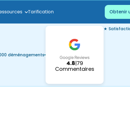
Tarification
essources
Obtenir 
★ Satisfact
7 000 déménagements
4.8
|
79
Commentaires