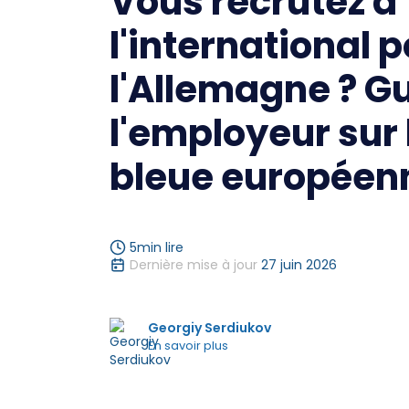
Vous recrutez à
l'international 
l'Allemagne ? G
l'employeur sur 
bleue européen
5
min lire
Dernière mise à jour
27 juin 2026
Georgiy Serdiukov
En savoir plus