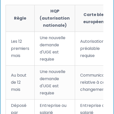
HQP
Carte bleue
Règle
(autorisation
européenne
nationale)
Une nouvelle
Les 12
Autorisation
demande
premiers
préalable
d'UGE est
mois
requise
requise
Une nouvelle
Au bout
Communication
demande
de 12
relative à ce
d'UGE est
mois
changement
requise
Déposé
Entreprise ou
Entreprise ou
par
salarié
salarié