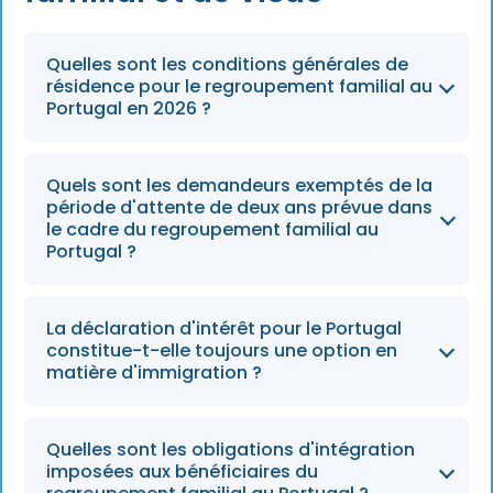
Quelles sont les conditions générales de
résidence pour le regroupement familial au
Portugal en 2026 ?
À compter de 2026, la règle par défaut exige
Quels sont les demandeurs exemptés de la
que les demandeurs aient résidé légalement
période d'attente de deux ans prévue dans
au Portugal pendant deux années complètes
le cadre du regroupement familial au
Portugal ?
avant de pouvoir demander le regroupement
familial.
Des dérogations s'appliquent aux
La déclaration d'intérêt pour le Portugal
professionnels hautement qualifiés (D3), aux
constitue-t-elle toujours une option en
titulaires d'un « Golden Visa », aux membres de
matière d'immigration ?
la famille de citoyens de l'UE et aux couples
ayant des enfants mineurs ou à charge.
Non, la procédure de manifestation d'intérêt a
Quelles sont les obligations d'intégration
été définitivement supprimée, et toutes les
imposées aux bénéficiaires du