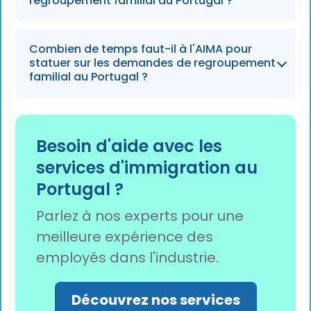
voies restantes ont été définitivement
regroupement familial au Portugal ?
fermées au 31 décembre 2025, ce qui signifie
qu'elle ne sera plus disponible tout au long de
Les membres de la famille doivent suivre une
Combien de temps faut-il à l'AIMA pour
l'année 2026.
formation en portugais et une formation aux
statuer sur les demandes de regroupement
valeurs civiques, et veiller à ce que les mineurs
familial au Portugal ?
suivent l'enseignement obligatoire afin
d'éviter un refus de renouvellement du
Pour les demandes de regroupement familial
permis.
standard, le délai de décision de l'AIMA est
Besoin d'aide avec les
généralement de neuf mois, les possibilités de
services d'immigration au
prolongation étant limitées.
Portugal ?
Parlez à nos experts pour une
meilleure expérience des
employés dans l'industrie.
Découvrez nos services