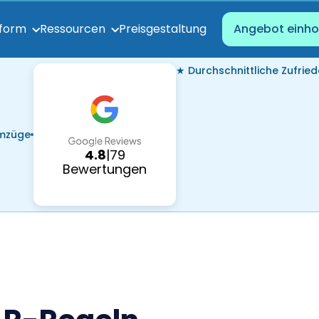
Preisgestaltung
tform
Ressourcen
Angebot einho
★ Durchschnittliche Zufried
Umzüge
4.8
|
79
Bewertungen