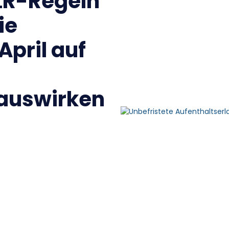
ILR-Regeln
ie
pril auf
 auswirken