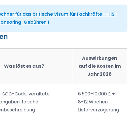
chner für das britische Visum für Fachkräfte – IHS-
ponsoring-Gebühren !
gen
Auswirkungen
Was löst es aus?
auf die Kosten im
Jahr 2026
r SOC-Code, veraltete
6.500–10.000 £ +
angaben, falsche
8–12 Wochen
enbeschreibung
Lieferverzögerung