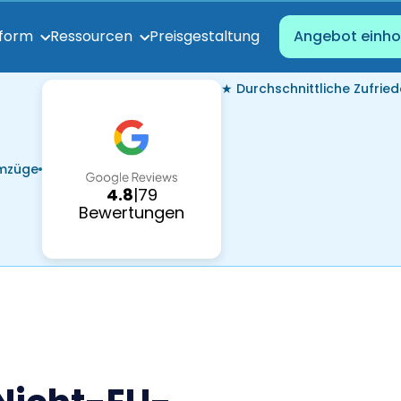
Preisgestaltung
tform
Ressourcen
Angebot einho
★ Durchschnittliche Zufried
Umzüge
4.8
|
79
Bewertungen