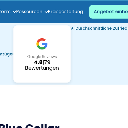
Preisgestaltung
tform
Ressourcen
Angebot einho
★ Durchschnittliche Zufried
Umzüge
4.8
|
79
Bewertungen