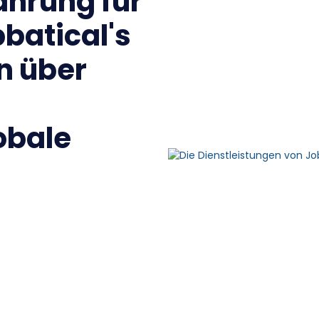
ahrung für
batical's
n über
obale