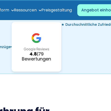
Preisgestaltung
tform
Ressourcen
Angebot einho
★ Durchschnittliche Zufried
Umzüge
4.8
|
79
Bewertungen