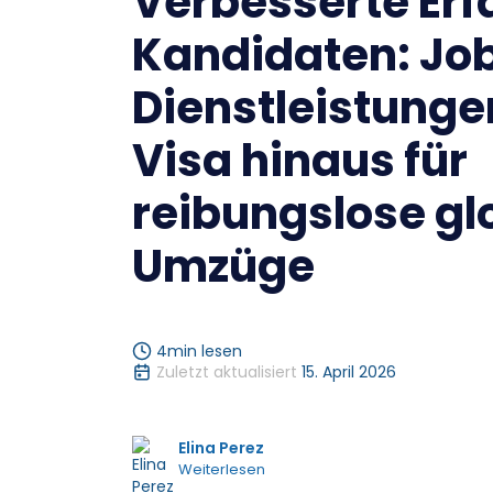
Verbesserte Erf
Kandidaten: Job
Dienstleistunge
Visa hinaus für
reibungslose gl
Umzüge
4
min lesen
Zuletzt aktualisiert
15. April 2026
Elina Perez
Weiterlesen