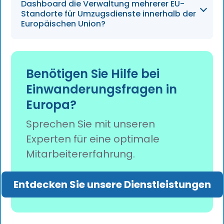
gestützte Umzugspakete die Annahmequote
Dashboard die Verwaltung mehrerer EU-
bei Bewerbern um 25 % steigern und damit
Standorte für Umzugsdienste innerhalb der
Europäischen Union?
dem Trend entgegenwirken, dass derzeit 50 %
der Bewerber einen Umzug aufgrund der
damit verbundenen Komplexität ablehnen.
Das Dashboard bündelt die Abläufe für mehr
als 30 EU-Länder und bietet einen Überblick
Benötigen Sie Hilfe bei
auf einen Blick, wodurch der
Einwanderungsfragen in
Verwaltungsaufwand um 50 % reduziert und
Europa?
Arbeitsabläufe automatisiert werden, um eine
95-prozentige Einhaltung der sich ständig
Sprechen Sie mit unseren
ändernden regulatorischen Vorschriften zu
Experten für eine optimale
gewährleisten.
Mitarbeitererfahrung.
Entdecken Sie unsere Dienstleistungen