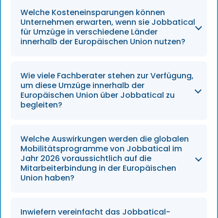
Bis 2026 werden die KI-gestützten
Welche Kosteneinsparungen können
Dashboards von Jobbatical weiterhin
Unternehmen erwarten, wenn sie Jobbatical
fragmentierte Arbeitsabläufe optimieren, die
für Umzüge in verschiedene Länder
innerhalb der Europäischen Union nutzen?
in der Regel zu Verzögerungen von 45 bis 60
Tagen pro Visum führen, und den Prozess
durch automatisierte Compliance- und
Arbeitgeber können erhebliche
Wie viele Fachberater stehen zur Verfügung,
prädiktive Risikotools rationalisieren.
Effizienzsteigerungen erzielen: Die Plattform
um diese Umzüge innerhalb der
trägt dazu bei, die Kosten bei 68 % der
Europäischen Union über Jobbatical zu
begleiten?
Umzugsprogramme, deren Schwerpunkt auf
Kostensenkung liegt, um 30 % zu senken und
gleichzeitig die Nachbearbeitungskosten pro
Jobbatical bietet Zugang zu einem Netzwerk
Welche Auswirkungen werden die globalen
Fall um 3.000 bis 5.000 Euro zu reduzieren.
von über 100 länderspezifischen Beratern, die
Mobilitätsprogramme von Jobbatical im
maßgeschneiderte Beratung und lokales
Jahr 2026 voraussichtlich auf die
Mitarbeiterbindung in der Europäischen
Fachwissen bieten und so zu einer
Union haben?
Erfolgsquote von 95 % bei
grenzüberschreitenden Einstellungen
beitragen.
Bis zum Jahr 2026 sollen personalisierte, KI-
Inwiefern vereinfacht das Jobbatical-