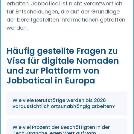
erhalten. Jobbatical ist nicht verantwortlich
für Entscheidungen, die auf der Grundlage
der bereitgestellten Informationen getroffen
werden.
Häufig gestellte Fragen zu
Visa für digitale Nomaden
und zur Plattform von
Jobbatical in Europa
Wie viele Berufstätige werden bis 2026
voraussichtlich ortsunabhängig arbeiten?
Die Zahl der digitalen Nomaden weltweit wird
Wie viel Prozent der Beschäftigten in der
voraussichtlich bis 2026 auf 50 Millionen
Tech-Branche legen Wert auf vom