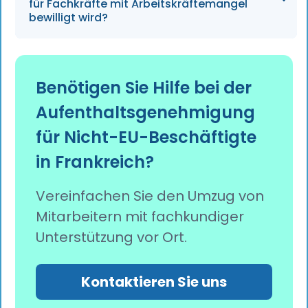
ununterbrochen in Frankreich gelebt haben.
für Fachkräfte mit Arbeitskräftemangel
bewilligt wird?
Erfolgreiche Antragsteller erhalten eine
einjährige, verlängerbare
Benötigen Sie Hilfe bei der
Aufenthaltsgenehmigung, die sogenannte
Aufenthaltsgenehmigung
„carte de séjour“, in der Kategorie „befristet
oder unbefristet Beschäftigte“.
für Nicht-EU-Beschäftigte
in Frankreich?
Vereinfachen Sie den Umzug von
Mitarbeitern mit fachkundiger
Unterstützung vor Ort.
Kontaktieren Sie uns