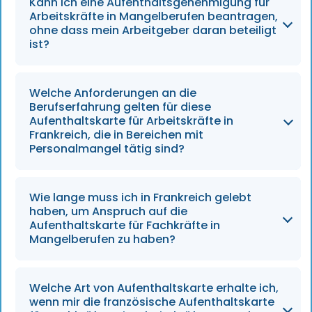
Kann ich eine Aufenthaltsgenehmigung für
Arbeitnehmer in Branchen mit
Arbeitskräfte in Mangelberufen beantragen,
Personalmangel ist derzeit in Kraft und gilt bis
ohne dass mein Arbeitgeber daran beteiligt
ist?
zum 31. Dezember 2026.
Ja, gemäß dem Einwanderungsgesetz von
Welche Anforderungen an die
2024 können berechtigte Arbeitnehmer nun
Berufserfahrung gelten für diese
selbstständig eine Aufenthaltsgenehmigung
Aufenthaltskarte für Arbeitskräfte in
Frankreich, die in Bereichen mit
beantragen, ohne dass ihr Arbeitgeber das
Personalmangel tätig sind?
Verfahren einleiten muss.
Bewerber müssen in den letzten 24 Monaten
Wie lange muss ich in Frankreich gelebt
mindestens 12 Monate lang in einem Beruf mit
haben, um Anspruch auf die
Personalmangel gearbeitet haben, um bis
Aufenthaltskarte für Fachkräfte in
Mangelberufen zu haben?
2026 Anspruch auf die Karte zu haben.
Um die Voraussetzungen zu erfüllen, müssen
Welche Art von Aufenthaltskarte erhalte ich,
Sie mindestens drei Jahre lang
wenn mir die französische Aufenthaltskarte